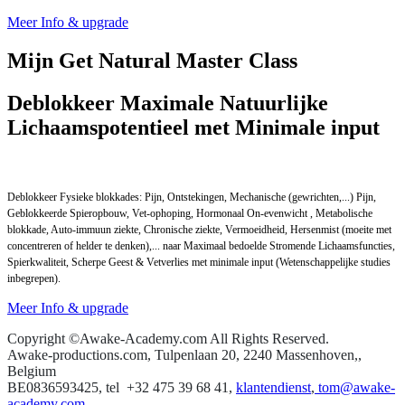
Meer Info & upgrade
Mijn Get Natural Master Class
Deblokkeer Maximale Natuurlijke
Lichaamspotentieel met Minimale input
Deblokkeer Fysieke blokkades: Pijn, Ontstekingen, Mechanische (gewrichten,...) Pijn,
Geblokkeerde Spieropbouw, Vet-ophoping, Hormonaal On-evenwicht , Metabolische
blokkade, Auto-immuun ziekte, Chronische ziekte, Vermoeidheid, Hersenmist (moeite met
concentreren of helder te denken),... naar Maximaal bedoelde Stromende Lichaamsfuncties,
Spierkwaliteit, Scherpe Geest & Vetverlies met minimale input (Wetenschappelijke studies
inbegrepen).
Meer Info & upgrade
Copyright ©Awake-Academy.com All Rights Reserved.
Awake-productions.com, Tulpenlaan 20, 2240 Massenhoven,,
Belgium
BE0836593425, tel +32 475 39 68 41,
klantendienst
,
tom@awake-
academy.com